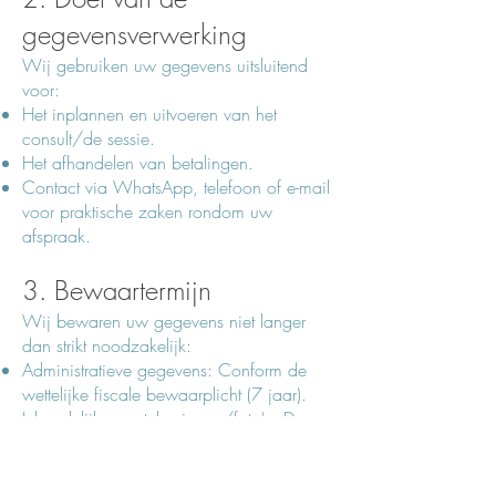
gegevensverwerking
Wij gebruiken uw gegevens uitsluitend
voor:
Het inplannen en uitvoeren van het
consult/de sessie.
Het afhandelen van betalingen.
Contact via WhatsApp, telefoon of e-mail
voor praktische zaken rondom uw
afspraak.
3. Bewaartermijn
Wij bewaren uw gegevens niet langer
dan strikt noodzakelijk:
Administratieve gegevens: Conform de
wettelijke fiscale bewaarplicht (7 jaar).
Inhoudelijke aantekeningen/foto's: Deze
worden na afloop van het consult direct
verwijderd of vernietigd, tenzij expliciet
anders overeengekomen voor een