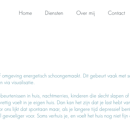
Home
Diensten
Over mij
Contact
 of omgeving energetisch schoongemaakt. Dit gebeurt vaak met sa
n via visualisatie.
beurtenissen in huis, nachtmerries, kinderen die slecht slapen of 
prettig voelt in je eigen huis. Dan kan het zijn dat je last hebt va
r ons lijkt dat spontaan maar, als je langere tijd depressief
bent
el gevoeliger voor. Soms
verhuis je, en voelt het huis nog niet fi