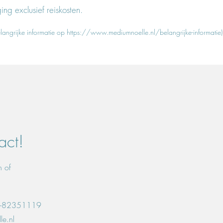
ing exclusief reiskosten.
elangrijke informatie op
https://www.mediumnoelle.nl/belangrijke-informatie)
act!
n of
06-82351119
e.nl